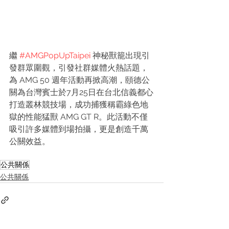
繼 
#AMGPopUpTaipei
 神秘獸籠出現引
發群眾圍觀，引發社群媒體火熱話題，
為 AMG 50 週年活動再掀高潮，頤德公
關為台灣賓士於7月25日在台北信義都心
打造叢林競技場，成功捕獲稱霸綠色地
獄的性能猛獸 AMG GT R。此活動不僅
吸引許多媒體到場拍攝，更是創造千萬
公關效益。
公共關係
公共關係