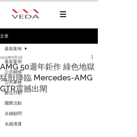
文章
最新案例
2020年8月1日
最新案例
AMG 50週年鉅作 綠色地獄
公共關係
猛獸降臨 Mercedes-AMG
公共事務
GTR震撼出閘
數位行銷
國際活動
永續顧問
永續溝通