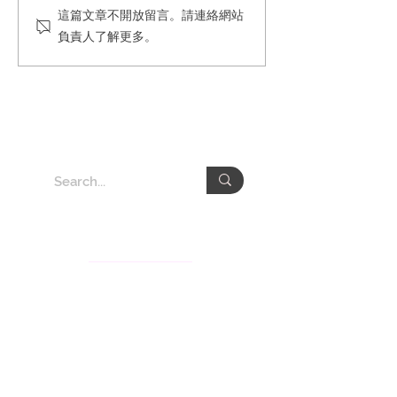
關島之夜台北關島定期直
橘子岸到頂超級
這篇文章不開放留言。請連絡網站
飛發布記者會
後交流會
負責人了解更多。
​關於頤德事業群
頤德事業群深根台灣數十年以知識服務與溝通顧問業務
享譽亞太地區，旗下有：頤德國際、
致德國際、
CSRone永續智庫及Gita.art永續藝術生活平台。服務項
目涵蓋永續顧問、永續溝通、品牌策略、媒體公關、數
位行銷、會展活動等。誠於人忠於事、與時俱進與創新