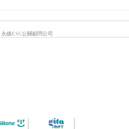
永續ESG公關顧問公司
微軟
H2GP Taiwan 2025 大獎賽啟
動記者會
服務與溝通顧問業務享譽亞太地區，旗下有：頤德國際、
致德國
顧問、永續溝通、品牌策略、媒體公關、數位行銷、會展活
台灣知識服務產業樹立新標竿。 自1993年成立，頤德就期
文名稱「Veda」則是吠陀經中純淨的智慧，這是我們多年因