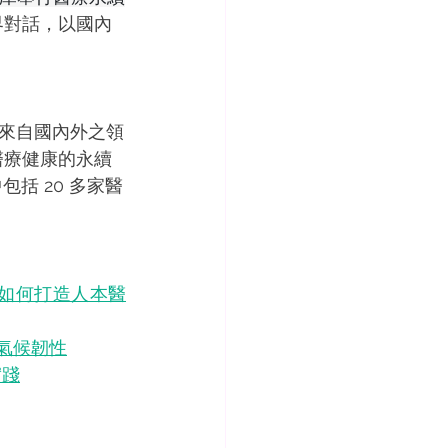
界對話，以國內
來自國內外之領
醫療健康的永續
括 20 多家醫
本如何打造人本醫
與氣候韌性
實踐