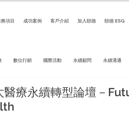
服務項目
成功案例
客戶介紹
加入頤德
頤德 ESG
務
數位行銷
國際活動
永續顧問
永續溝通
亞太醫療永續轉型論壇－Futur
lth