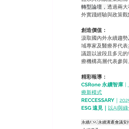
轉型論壇，
透過兩大
外實踐經驗與政策觀
創造價值：
汲取國內外永續趨勢
域專家及醫療界代表共
議題以波段且多元的切
療機構高層代表參與
精彩報導：
CSRone 永續智庫
 | 
療新模式
RECCESSARY
｜
2
ESG 遠見｜
以AI與
永續ESG
永續溝通
會議安