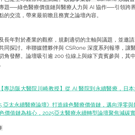
專題──綠色醫療價值鏈與醫療人力與 AI 協作──引領跨
點的交流，帶來最前瞻且務實之論壇內容。
及長年對於產業的觀察，規劃適切的主軸與議題，並邀請
同探討。串聯媒體夥伴與 CSRone 深度系列報導，讓
角發酵。論壇吸引逾 200 位線上與線下貴賓參與，其中包
。
【專訪阪大醫院川崎教授】從 AI 醫院到永續醫療，日
025 亞太永續醫療論壇》打造綠色醫療價值鏈，邁向淨零
綠色價值鏈為核心，2025亞太醫療永續轉型論壇聚焦減碳
排