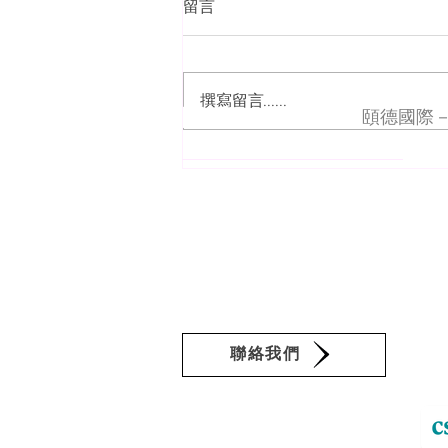
留言
撰寫留言......
​關於頤德事業群
頤德國際－
台灣諾和諾德 CSR Day 計畫
頤德事業群深根台灣數十年以知識
續藝術生活平台。服務項目涵蓋永續
是頤德的自我期許與承諾，期盼能為
的「頤德」是品德與知識的滋養，英
聯絡我們
​頤德事業群經營平台：