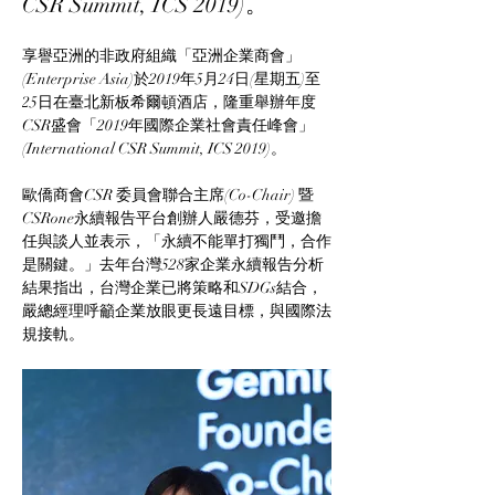
CSR Summit, ICS 2019)。
享譽亞洲的非政府組織「亞洲企業商會」
(Enterprise Asia)於2019年5月24日(星期五)至
25日在臺北新板希爾頓酒店，隆重舉辦年度
CSR盛會「2019年國際企業社會責任峰會」
(International CSR Summit, ICS 2019)。
歐僑商會CSR 委員會聯合主席(Co-Chair) 暨
CSRone永續報告平台創辦人嚴德芬，受邀擔
任與談人並表示，「永續不能單打獨鬥，合作
是關鍵。」去年台灣528家企業永續報告分析
結果指出，台灣企業已將策略和SDGs結合，
嚴總經理呼籲企業放眼更長遠目標，與國際法
規接軌。