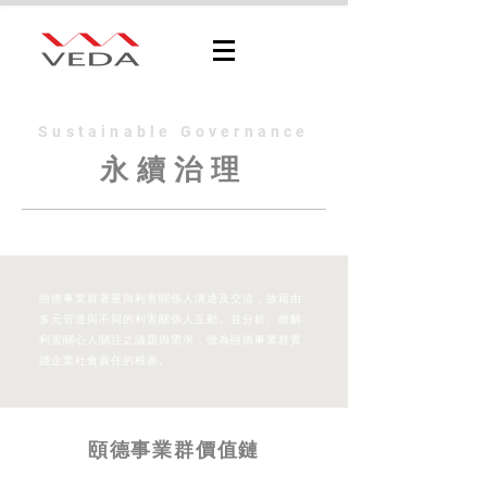
Sustainable Governance
​永續治理
頤德事業群著重與利害關係人溝通及交流，故藉由
多元管道與不同的利害關係人互動。並分析、瞭解
利害關心人關注之議題與需求，做為頤德事業群實
踐企業社會責任的根基。
頤德事業群價值鏈