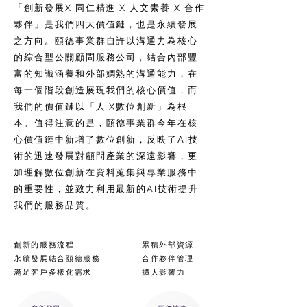
「創新發展X 同仁精進 X 人文素養 X 合作
夥伴」是我們四大價值鏈，也是永續發展
之方向。頤德事業群自許以溝通力為核心
的綜合型公關顧問服務公司，結合內部豐
富的知識涵養和外部嫻熟的溝通能力，在
每一個階段創造展現我們的核心價值，而
我們的價值鏈以「人 X數位創新」為根
本。值得注意的是，頤德事業群今年在核
心價值鏈中新增了數位創新，反映了AI技
術的迅速發展對顧問產業的深遠影響，更
加理解數位創新在資料蒐集與專業服務中
的重要性，並致力利用最新的AI技術提升
我們的服務品質。
創新的服務流程
累積外部資源
永續發展結合頤德服務
合作夥伴管理
滿足客戶多樣化需求
擴大影響力