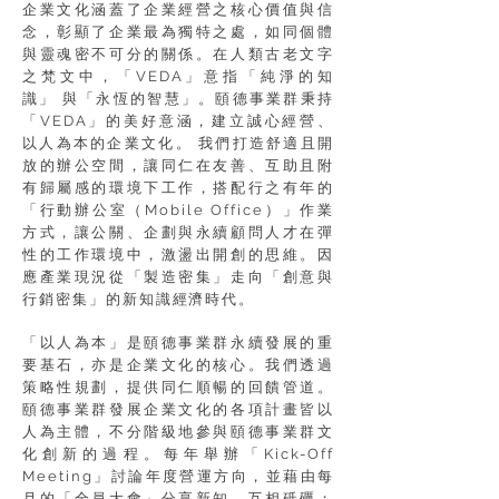
企業文化涵蓋了企業經營之核心價值與信
念，彰顯了企業最為獨特之處，如同個體
與靈魂密不可分的關係。在人類古老文字
之梵文中，「VEDA」意指「純淨的知
識」 與「永恆的智慧」。頤德事業群秉持
「VEDA」的美好意涵，建立誠心經營、
以人為本的企業文化。 我們打造舒適且開
放的辦公空間，讓同仁在友善、互助且附
有歸屬感的環境下工作，搭配行之有年的
「行動辦公室（Mobile Office）」作業
方式，讓公關、企劃與永續顧問人才在彈
性的工作環境中，激盪出開創的思維。因
應產業現況從「製造密集」走向「創意與
行銷密集」的新知識經濟時代。
「以人為本」是頤德事業群永續發展的重
要基石，亦是企業文化的核心。我們透過
策略性規劃，提供同仁順暢的回饋管道。
頤德事業群發展企業文化的各項計畫皆以
人為主體，不分階級地參與頤德事業群文
化創新的過程。每年舉辦「Kick-Off
Meeting」討論年度營運方向，並藉由每
月的「全員大會」分享新知、互相砥礪；