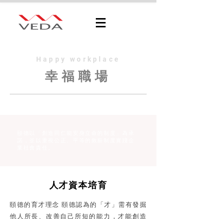
Happy workplace
​幸福職場
頤德以「創造同仁能安身立命的制度」為承
諾，並以重視公正、平等的敘薪制度實踐企
業社會責任。
人才資本培育
頤德的育才理念 頤德認為的「才」需有發掘
他人所長、改善自己所短的能力，才能創造