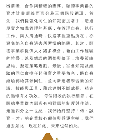
出前瞻、合作與精確的團隊。頤德事業群的
育才計畫廣義而言分為三個階段循環。首
先，我們從強化同仁的知識密度著手，透過
厚實之知識管理的基底，在管理自身、執行
工作、與人溝通時，快速掌握重點所在，亦
避免陷入自身過去所習慣的陷阱。其次，頤
德事業群提供人才諸多機會，藉由工作經驗
的堆疊，以及錯誤的調整與修正，培養策略
思維、擬定策略規劃。最後，富含知識及經
驗的同仁會擔任起傳育之重要角色，將自身
經驗傳給其餘同仁，並向新進者學習新的知
識、技能與工具，藉此達到不斷成長、精進
的循環育才功效。 每個階段的執行細節，在
頤德事業群內部皆有相對應的制度與作法。
走過四分之一世紀，我們始終堅持「傳・誠
育・才」的企業核心價值與營運主軸，我們
過去如此、現在如此、未來也然如此。