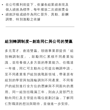
在公司獲利前提下，依據各組業績表現及
個人績效為標準，每年撥放二次績效獎金
績效評核成績作為同仁晉升、異動、薪酬
調整、特別激勵之依據
組別轉調制度—創造同仁與公司的雙贏
多元育才、創造雙贏。頤德事業群提供「組
別轉調制度」，鼓勵同仁累積不同產業知
識，並培養個人多方面的專業能力。任職達
一年後，同仁可主動向公司提出轉調申請，
至不同產業客戶組別挑戰新領域，帶著原有
組別的學習與知識輪調到不同產業、不同客
戶的組別進行全方位的歷練與不同面向的應
用。同一組別任職滿三年，則由人資部門主
動向同仁及主管提出職位規劃討論，了解同
仁對職涯的想法與期待，並做進一步安排。