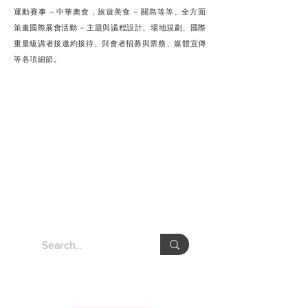
運動賽事 – 中華奧會，旅遊美食 – 關島等等。全方面
策畫國際展會活動 – 主題與議程設計、場地規劃、國際
重量級講者接邀約接待、與會者招募與票務、媒體宣傳
等各項細節。
​關於頤德事業群