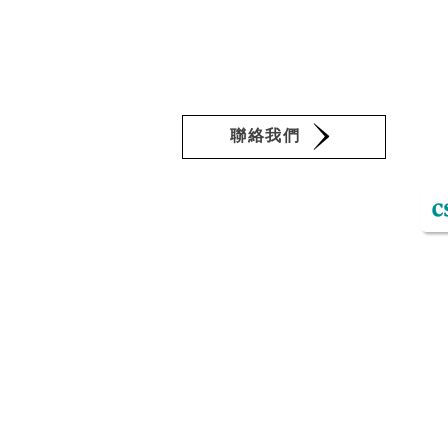
續藝術生活平台。服務項目涵蓋永續
是頤德的自我期許與承諾，期盼能為
的「頤德」是品德與知識的滋養，英
聯絡我們
​頤德事業群經營平台：
網站地圖
M-Tool 分析工具
你是甚麼類型的CSR人才？