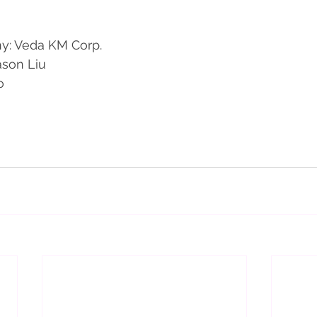
y: Veda KM Corp.
ason Liu
o