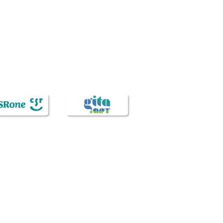
顧問、永續溝通、品牌策略、媒體公關、數位行銷、會展活
台灣知識服務產業樹立新標竿。 自1993年成立，頤德就期
文名稱「Veda」則是吠陀經中純淨的智慧，這是我們多年因