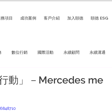
服務項目
成功案例
客戶介紹
加入頤德
頤德 ESG
務
數位行銷
國際活動
永續顧問
永續溝通
動」－Mercedes me
86848710