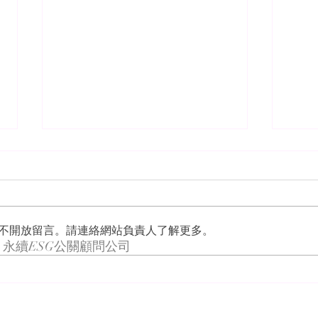
不開放留言。請連絡網站負責人了解更多。
永續ESG公關顧問公司
Blueair 網紅情境式業配合作
UL S
服務與溝通顧問業務享譽亞太地區，旗下有：頤德國際、
致德國