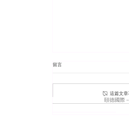
留言
這篇文章
UL 130 周年系列貼文
​關於頤德事業群
頤德國際－
頤德事業群深根台灣數十年以知識