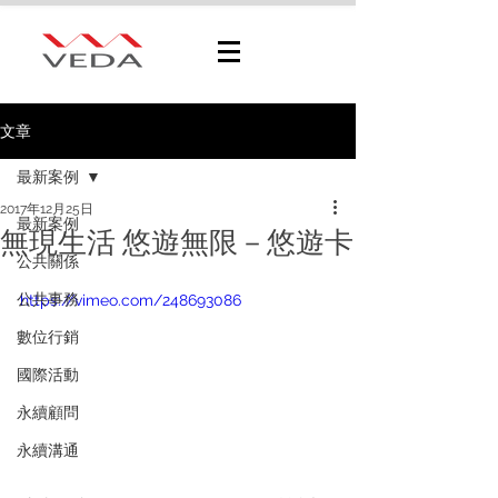
文章
最新案例
2017年12月25日
最新案例
無現生活 悠遊無限－悠遊卡
公共關係
公共事務
https://vimeo.com/248693086
數位行銷
國際活動
永續顧問
永續溝通