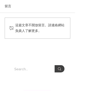
留言
UL Solutions F
Blueair 網紅情境式業配合
這篇文章不開放留言。請連絡網站
經營
作
負責人了解更多。
​關於頤德事業群
頤德事業群深根台灣數十年以知識服務與溝通顧問業務