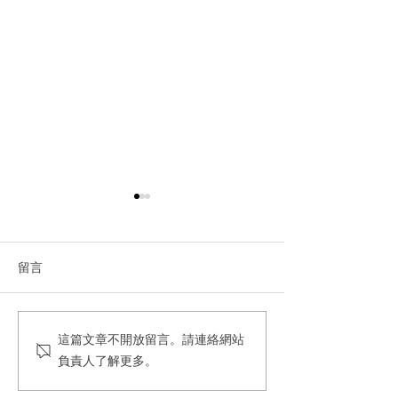
留言
UL Solutions F
Blueair 網紅情境式業配合
這篇文章不開放留言。請連絡網站
經營
作
負責人了解更多。